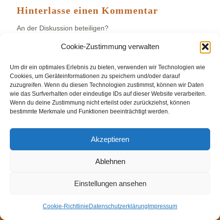
Hinterlasse einen Kommentar
An der Diskussion beteiligen?
Hinterlasse uns deinen Kommentar!
Cookie-Zustimmung verwalten
Du musst
angemeldet
sein, um einen Kommentar
Um dir ein optimales Erlebnis zu bieten, verwenden wir Technologien wie
abzugeben.
Cookies, um Geräteinformationen zu speichern und/oder darauf
zuzugreifen. Wenn du diesen Technologien zustimmst, können wir Daten
wie das Surfverhalten oder eindeutige IDs auf dieser Website verarbeiten.
Wenn du deine Zustimmung nicht erteilst oder zurückziehst, können
bestimmte Merkmale und Funktionen beeinträchtigt werden.
© Weingut Thomas Steigelmann
Akzeptieren
HOME
AKTUELLES
WEINGUT
SHOP
FEWOS
TAGEBUCH
KONTAKT
Impressum
Datenschutz
Ablehnen
Cookie-Richtlinie (EU)
Einstellungen ansehen
Cookie-Richtlinie
Datenschutzerklärung
Impressum