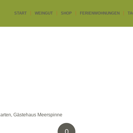
START
WEINGUT
SHOP
FERIENWOHNUNGEN
TA
ngarten, Gästehaus Meerspinne
0