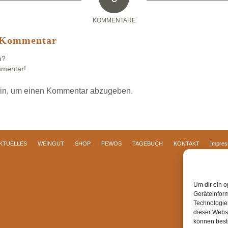
KOMMENTARE
n Kommentar
n?
mmentar!
in, um einen Kommentar abzugeben.
KTUELLES
WEINGUT
SHOP
FEWOS
TAGEBUCH
KONTAKT
Impre
Um dir ein o
Geräteinfor
Technologien
dieser Websi
können best