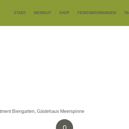
START
WEINGUT
SHOP
FERIENWOHNUNGEN
TA
rtment Biengarten, Gästehaus Meerspinne
0