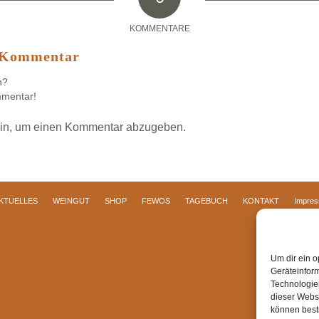
KOMMENTARE
n Kommentar
n?
mmentar!
in, um einen Kommentar abzugeben.
KTUELLES
WEINGUT
SHOP
FEWOS
TAGEBUCH
KONTAKT
Impre
Um dir ein o
Geräteinfor
Technologien
dieser Websi
können best