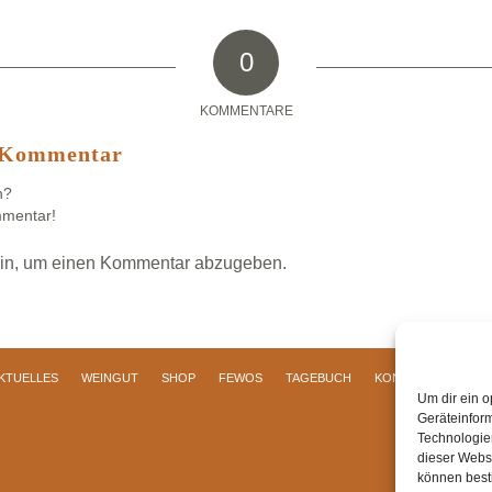
0
KOMMENTARE
n Kommentar
n?
mmentar!
in, um einen Kommentar abzugeben.
KTUELLES
WEINGUT
SHOP
FEWOS
TAGEBUCH
KONTAKT
Impre
Um dir ein o
Geräteinfor
Technologien
dieser Websi
können best