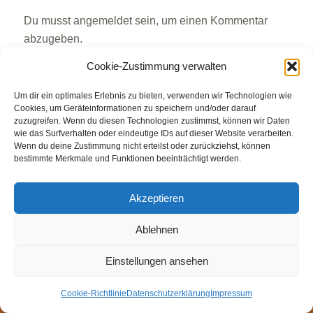
Du musst
angemeldet
sein, um einen Kommentar
abzugeben.
Cookie-Zustimmung verwalten
Um dir ein optimales Erlebnis zu bieten, verwenden wir Technologien wie
Cookies, um Geräteinformationen zu speichern und/oder darauf
© Weingut Thomas Steigelmann
zuzugreifen. Wenn du diesen Technologien zustimmst, können wir Daten
wie das Surfverhalten oder eindeutige IDs auf dieser Website verarbeiten.
HOME
AKTUELLES
WEINGUT
SHOP
FEWOS
Wenn du deine Zustimmung nicht erteilst oder zurückziehst, können
TAGEBUCH
KONTAKT
Impressum
Datenschutz
bestimmte Merkmale und Funktionen beeinträchtigt werden.
Cookie-Richtlinie (EU)
Akzeptieren
Ablehnen
Einstellungen ansehen
Cookie-Richtlinie
Datenschutzerklärung
Impressum