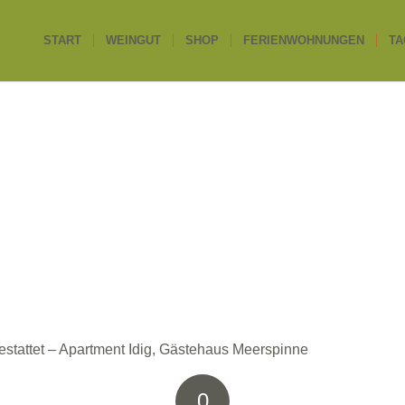
START
WEINGUT
SHOP
FERIENWOHNUNGEN
TA
estattet – Apartment Idig, Gästehaus Meerspinne
0