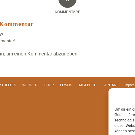
KOMMENTARE
n Kommentar
n?
mmentar!
in, um einen Kommentar abzugeben.
KTUELLES
WEINGUT
SHOP
FEWOS
TAGEBUCH
KONTAKT
Impre
Um dir ein o
Geräteinfor
Technologien
dieser Websi
können best