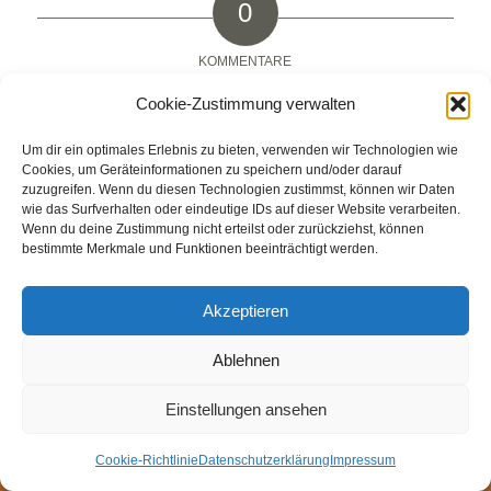
0
KOMMENTARE
Hinterlasse einen Kommentar
Cookie-Zustimmung verwalten
An der Diskussion beteiligen?
Um dir ein optimales Erlebnis zu bieten, verwenden wir Technologien wie
Hinterlasse uns deinen Kommentar!
Cookies, um Geräteinformationen zu speichern und/oder darauf
zuzugreifen. Wenn du diesen Technologien zustimmst, können wir Daten
wie das Surfverhalten oder eindeutige IDs auf dieser Website verarbeiten.
Du musst
angemeldet
sein, um einen Kommentar
Wenn du deine Zustimmung nicht erteilst oder zurückziehst, können
abzugeben.
bestimmte Merkmale und Funktionen beeinträchtigt werden.
Akzeptieren
Ablehnen
© Weingut Thomas Steigelmann
HOME
AKTUELLES
WEINGUT
SHOP
FEWOS
Einstellungen ansehen
TAGEBUCH
KONTAKT
Impressum
Datenschutz
Cookie-Richtlinie (EU)
Cookie-Richtlinie
Datenschutzerklärung
Impressum