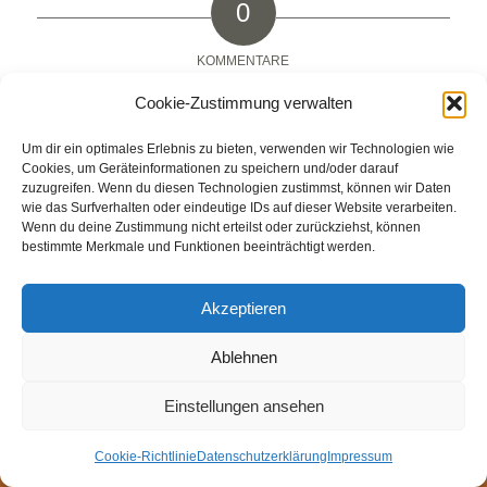
0
KOMMENTARE
Hinterlasse einen Kommentar
Cookie-Zustimmung verwalten
An der Diskussion beteiligen?
Um dir ein optimales Erlebnis zu bieten, verwenden wir Technologien wie
Hinterlasse uns deinen Kommentar!
Cookies, um Geräteinformationen zu speichern und/oder darauf
zuzugreifen. Wenn du diesen Technologien zustimmst, können wir Daten
wie das Surfverhalten oder eindeutige IDs auf dieser Website verarbeiten.
Du musst
angemeldet
sein, um einen Kommentar
Wenn du deine Zustimmung nicht erteilst oder zurückziehst, können
abzugeben.
bestimmte Merkmale und Funktionen beeinträchtigt werden.
Akzeptieren
Ablehnen
© Weingut Thomas Steigelmann
HOME
AKTUELLES
WEINGUT
SHOP
FEWOS
Einstellungen ansehen
TAGEBUCH
KONTAKT
Impressum
Datenschutz
Cookie-Richtlinie (EU)
Cookie-Richtlinie
Datenschutzerklärung
Impressum