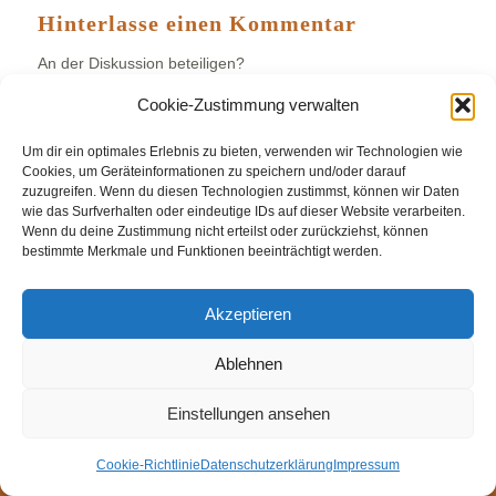
Hinterlasse einen Kommentar
An der Diskussion beteiligen?
Hinterlasse uns deinen Kommentar!
Cookie-Zustimmung verwalten
Du musst
angemeldet
sein, um einen Kommentar
Um dir ein optimales Erlebnis zu bieten, verwenden wir Technologien wie
abzugeben.
Cookies, um Geräteinformationen zu speichern und/oder darauf
zuzugreifen. Wenn du diesen Technologien zustimmst, können wir Daten
wie das Surfverhalten oder eindeutige IDs auf dieser Website verarbeiten.
Wenn du deine Zustimmung nicht erteilst oder zurückziehst, können
bestimmte Merkmale und Funktionen beeinträchtigt werden.
© Weingut Thomas Steigelmann
Akzeptieren
HOME
AKTUELLES
WEINGUT
SHOP
FEWOS
TAGEBUCH
KONTAKT
Impressum
Datenschutz
Ablehnen
Cookie-Richtlinie (EU)
Einstellungen ansehen
Cookie-Richtlinie
Datenschutzerklärung
Impressum