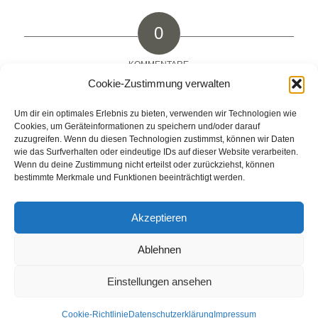
0
KOMMENTARE
Cookie-Zustimmung verwalten
Hinterlasse einen Kommentar
Um dir ein optimales Erlebnis zu bieten, verwenden wir Technologien wie
An der Diskussion beteiligen?
Cookies, um Geräteinformationen zu speichern und/oder darauf
Hinterlasse uns deinen Kommentar!
zuzugreifen. Wenn du diesen Technologien zustimmst, können wir Daten
wie das Surfverhalten oder eindeutige IDs auf dieser Website verarbeiten.
Du musst
angemeldet
sein, um einen Kommentar
Wenn du deine Zustimmung nicht erteilst oder zurückziehst, können
bestimmte Merkmale und Funktionen beeinträchtigt werden.
abzugeben.
Akzeptieren
Ablehnen
© Weingut Thomas Steigelmann
HOME
AKTUELLES
WEINGUT
SHOP
FEWOS
Einstellungen ansehen
TAGEBUCH
KONTAKT
Impressum
Datenschutz
Cookie-Richtlinie
Datenschutzerklärung
Impressum
Cookie-Richtlinie (EU)