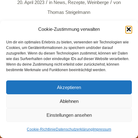
/
/
20. April 2023
in
News
,
Rezepte
,
Weinberge
von
Thomas Steigelmann
Weiterlesen
Cookie-Zustimmung verwalten
Um dir ein optimales Erlebnis zu bieten, verwenden wir Technologien wie
Cookies, um Geräteinformationen zu speichern und/oder darauf
zuzugreifen. Wenn du diesen Technologien zustimmst, können wir Daten
wie das Surfverhalten oder eindeutige IDs auf dieser Website verarbeiten.
Wenn du deine Zustimmung nicht erteilst oder zurückziehst, können
bestimmte Merkmale und Funktionen beeinträchtigt werden.
© Weingut Thomas Steigelmann
HOME
AKTUELLES
WEINGUT
SHOP
FEWOS
Akzeptieren
TAGEBUCH
KONTAKT
Impressum
Datenschutz
Cookie-Richtlinie (EU)
Ablehnen
Einstellungen ansehen
Cookie-Richtlinie
Datenschutzerklärung
Impressum