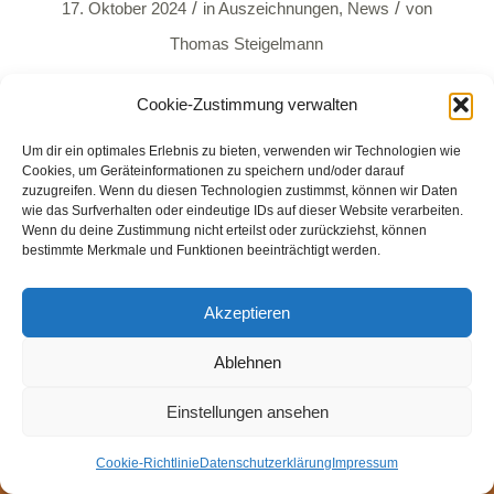
/
/
17. Oktober 2024
in
Auszeichnungen
,
News
von
Thomas Steigelmann
Weiterlesen
Cookie-Zustimmung verwalten
Um dir ein optimales Erlebnis zu bieten, verwenden wir Technologien wie
Cookies, um Geräteinformationen zu speichern und/oder darauf
zuzugreifen. Wenn du diesen Technologien zustimmst, können wir Daten
wie das Surfverhalten oder eindeutige IDs auf dieser Website verarbeiten.
Wenn du deine Zustimmung nicht erteilst oder zurückziehst, können
bestimmte Merkmale und Funktionen beeinträchtigt werden.
© Weingut Thomas Steigelmann
HOME
AKTUELLES
WEINGUT
SHOP
FEWOS
Akzeptieren
TAGEBUCH
KONTAKT
Impressum
Datenschutz
Cookie-Richtlinie (EU)
Ablehnen
Einstellungen ansehen
Cookie-Richtlinie
Datenschutzerklärung
Impressum