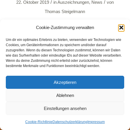
/
/
22. Oktober 2019
in
Auszeichnungen
,
News
von
Thomas Steigelmann
Weiterlesen
Cookie-Zustimmung verwalten
Um dir ein optimales Erlebnis zu bieten, verwenden wir Technologien wie
Cookies, um Geräteinformationen zu speichern und/oder darauf
zuzugreifen. Wenn du diesen Technologien zustimmst, können wir Daten
wie das Surfverhalten oder eindeutige IDs auf dieser Website verarbeiten.
Wenn du deine Zustimmung nicht erteilst oder zurückziehst, können
bestimmte Merkmale und Funktionen beeinträchtigt werden.
© Weingut Thomas Steigelmann
HOME
AKTUELLES
WEINGUT
SHOP
FEWOS
Akzeptieren
TAGEBUCH
KONTAKT
Impressum
Datenschutz
Cookie-Richtlinie (EU)
Ablehnen
Einstellungen ansehen
Cookie-Richtlinie
Datenschutzerklärung
Impressum