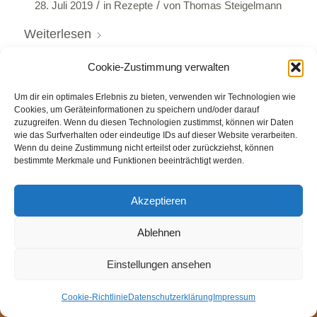
/
/
28. Juli 2019
in
Rezepte
von
Thomas Steigelmann
Weiterlesen
Cookie-Zustimmung verwalten
Um dir ein optimales Erlebnis zu bieten, verwenden wir Technologien wie
Cookies, um Geräteinformationen zu speichern und/oder darauf
zuzugreifen. Wenn du diesen Technologien zustimmst, können wir Daten
wie das Surfverhalten oder eindeutige IDs auf dieser Website verarbeiten.
© Weingut Thomas Steigelmann
Wenn du deine Zustimmung nicht erteilst oder zurückziehst, können
bestimmte Merkmale und Funktionen beeinträchtigt werden.
HOME
AKTUELLES
WEINGUT
SHOP
FEWOS
TAGEBUCH
KONTAKT
Impressum
Datenschutz
Akzeptieren
Cookie-Richtlinie (EU)
Ablehnen
Einstellungen ansehen
Cookie-Richtlinie
Datenschutzerklärung
Impressum