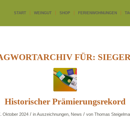
START
WEINGUT
SHOP
FERIENWOHNUNGEN
TA
AGWORTARCHIV FÜR:
SIEGER
Historischer Prämierungsrekord
/
/
. Oktober 2024
in
Auszeichnungen
,
News
von
Thomas Steigelm