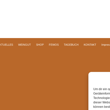
KTUELLES
WEINGUT
SHOP
FEWOS
TAGEBUCH
KONTAKT
Impre
Um dir ein o
Geräteinfor
Technologien
dieser Websi
können best