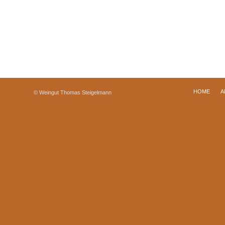
HOME
A
© Weingut Thomas Steigelmann