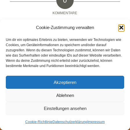
0
KOMMENTARE
Hinterlasse einen Kommentar
Cookie-Zustimmung verwalten
An der Diskussion beteiligen?
Um dir ein optimales Erlebnis zu bieten, verwenden wir Technologien wie
Hinterlasse uns deinen Kommentar!
Cookies, um Geräteinformationen zu speichern und/oder darauf
zuzugreifen. Wenn du diesen Technologien zustimmst, können wir Daten
Du musst
angemeldet
sein, um einen Kommentar
wie das Surfverhalten oder eindeutige IDs auf dieser Website verarbeiten.
abzugeben.
Wenn du deine Zustimmung nicht erteilst oder zurückziehst, können
bestimmte Merkmale und Funktionen beeinträchtigt werden.
Akzeptieren
© Weingut Thomas Steigelmann
Ablehnen
HOME
AKTUELLES
WEINGUT
SHOP
FEWOS
Einstellungen ansehen
TAGEBUCH
KONTAKT
Impressum
Datenschutz
Cookie-Richtlinie (EU)
Cookie-Richtlinie
Datenschutzerklärung
Impressum