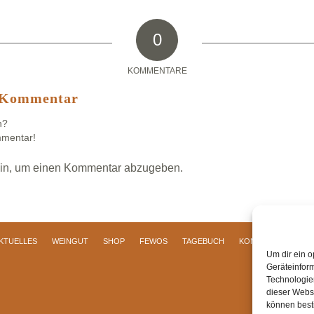
0
KOMMENTARE
n Kommentar
n?
mmentar!
in, um einen Kommentar abzugeben.
KTUELLES
WEINGUT
SHOP
FEWOS
TAGEBUCH
KONTAKT
Impre
Um dir ein o
Geräteinfor
Technologien
dieser Websi
können best