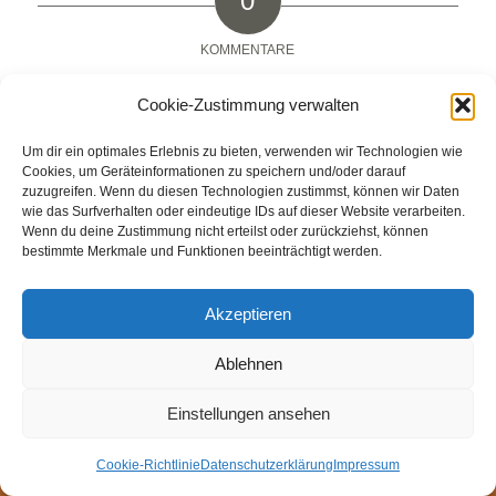
0
KOMMENTARE
Hinterlasse einen Kommentar
Cookie-Zustimmung verwalten
An der Diskussion beteiligen?
Um dir ein optimales Erlebnis zu bieten, verwenden wir Technologien wie
Hinterlasse uns deinen Kommentar!
Cookies, um Geräteinformationen zu speichern und/oder darauf
zuzugreifen. Wenn du diesen Technologien zustimmst, können wir Daten
Du musst
angemeldet
sein, um einen Kommentar
wie das Surfverhalten oder eindeutige IDs auf dieser Website verarbeiten.
abzugeben.
Wenn du deine Zustimmung nicht erteilst oder zurückziehst, können
bestimmte Merkmale und Funktionen beeinträchtigt werden.
Akzeptieren
© Weingut Thomas Steigelmann
Ablehnen
HOME
AKTUELLES
WEINGUT
SHOP
FEWOS
Einstellungen ansehen
TAGEBUCH
KONTAKT
Impressum
Datenschutz
Cookie-Richtlinie (EU)
Cookie-Richtlinie
Datenschutzerklärung
Impressum