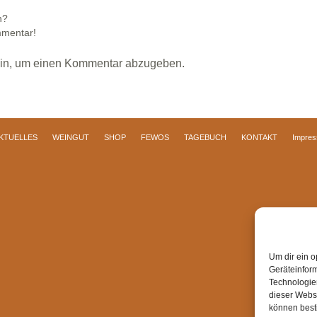
n?
mmentar!
in, um einen Kommentar abzugeben.
KTUELLES
WEINGUT
SHOP
FEWOS
TAGEBUCH
KONTAKT
Impre
Um dir ein o
Geräteinfor
Technologien
dieser Websi
können best