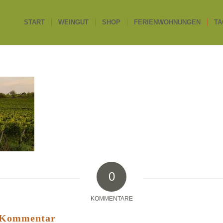
START
WEINGUT
SHOP
FERIENWOHNUNGEN
TA
0
KOMMENTARE
n Kommentar