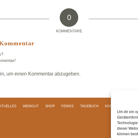
0
KOMMENTARE
n Kommentar
n?
mmentar!
in, um einen Kommentar abzugeben.
KTUELLES
WEINGUT
SHOP
FEWOS
TAGEBUCH
KONTAKT
Impre
Um dir ein o
Geräteinfor
Technologien
dieser Websi
können best