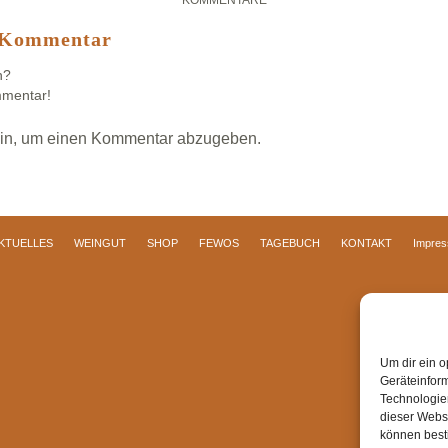
KOMMENTARE
n Kommentar
n?
mmentar!
in, um einen Kommentar abzugeben.
KTUELLES
WEINGUT
SHOP
FEWOS
TAGEBUCH
KONTAKT
Impre
Um dir ein o
Geräteinfor
Technologien
dieser Websi
können best