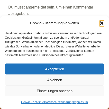
Du musst
angemeldet
sein, um einen Kommentar
abzugeben.
Cookie-Zustimmung verwalten
Um dir ein optimales Erlebnis zu bieten, verwenden wir Technologien wie
Cookies, um Geräteinformationen zu speichern und/oder darauf
© Weingut Thomas Steigelmann
zuzugreifen. Wenn du diesen Technologien zustimmst, können wir Daten
wie das Surfverhalten oder eindeutige IDs auf dieser Website verarbeiten.
HOME
AKTUELLES
WEINGUT
SHOP
FEWOS
Wenn du deine Zustimmung nicht erteilst oder zurückziehst, können
TAGEBUCH
KONTAKT
Impressum
Datenschutz
bestimmte Merkmale und Funktionen beeinträchtigt werden.
Cookie-Richtlinie (EU)
Akzeptieren
Ablehnen
Einstellungen ansehen
Cookie-Richtlinie
Datenschutzerklärung
Impressum